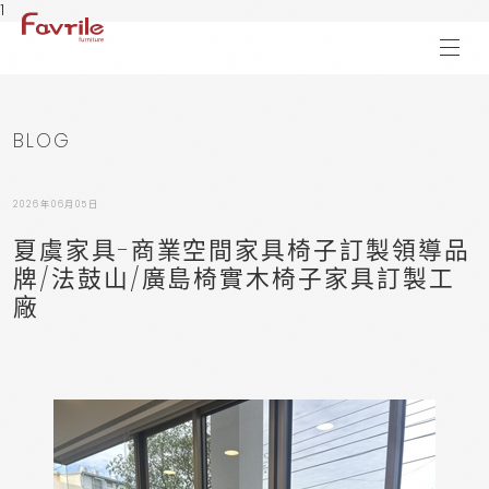
1
BLOG
2026年06月05日
夏虞家具-商業空間家具椅子訂製領導品
牌/法鼓山/廣島椅實木椅子家具訂製工
廠