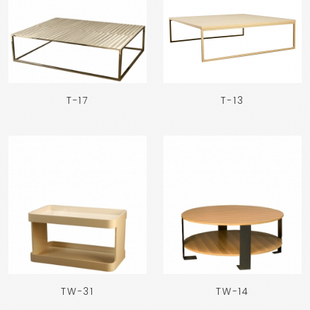
T-17
T-13
TW-31
TW-14