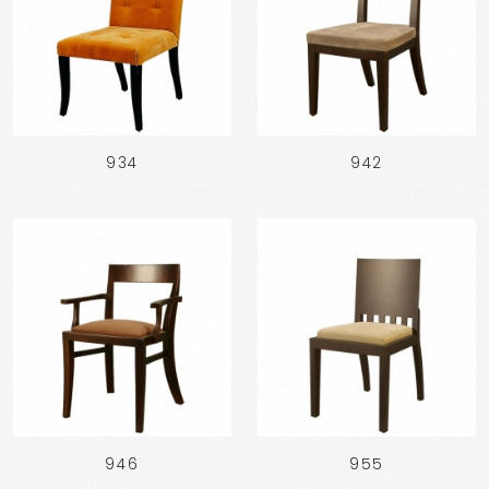
934
942
946
955