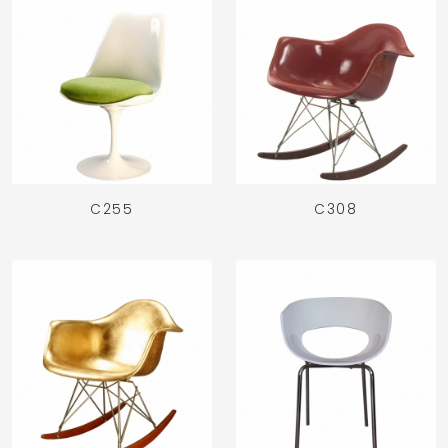
C255
C308