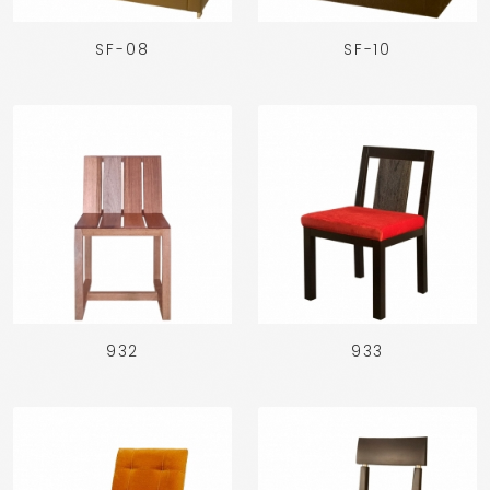
SF-08
SF-10
932
933