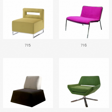
715
716