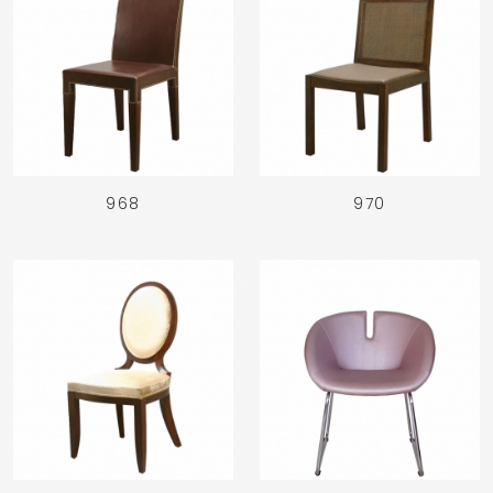
968
970