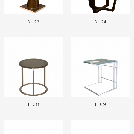
D-03
D-04
T-08
T-09