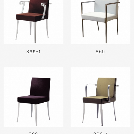
855-1
869