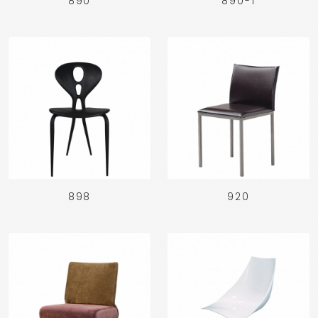
890
890-1
898
920