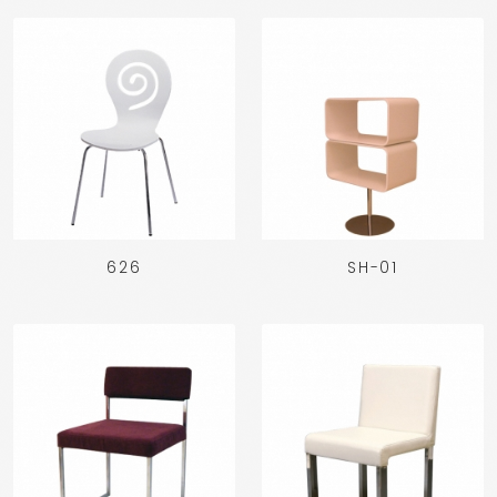
626
SH-01